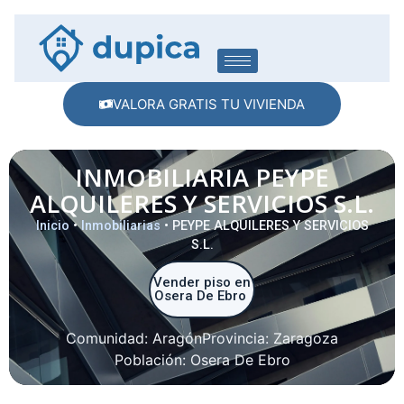
VALORA GRATIS TU VIVIENDA
INMOBILIARIA PEYPE
ALQUILERES Y SERVICIOS S.L.
Inicio
•
Inmobiliarias
•
PEYPE ALQUILERES Y SERVICIOS
S.L.
Vender piso en
Osera De Ebro
Comunidad:
Aragón
Provincia:
Zaragoza
Población:
Osera De Ebro