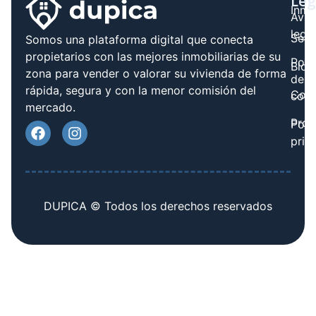
Leg
Inmo
Avis
legal
Serv
Somos una plataforma digital que conecta
propietarios con las mejores inmobiliarias de su
Polít
Blog
zona para vender o valorar su vivienda de forma
de
rápida, segura y con la menor comisión del
Cont
cook
mercado.
Prov
Polí
priv
DUPICA © Todos los derechos reservados