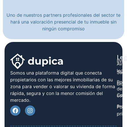
Uno de nuestros partners profesionales del sector te
hará una valoración presencial de tu inmueble sin
ningún compromiso
Leg
Inmo
Avis
legal
Serv
Somos una plataforma digital que conecta
propietarios con las mejores inmobiliarias de su
Polít
Blog
zona para vender o valorar su vivienda de forma
de
rápida, segura y con la menor comisión del
Cont
cook
mercado.
Prov
Polí
priv