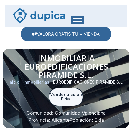
VALORA GRATIS TU VIVIENDA
INMOBILIARIA
EUROEDIFICACIONES
PIRAMIDE S.L.
Inicio
•
Inmobiliarias
•
EUROEDIFICACIONES PIRAMIDE S.L.
Vender piso en
Elda
Comunidad:
Comunidad Valenciana
Provincia:
Alicante
Población:
Elda