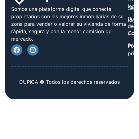
legal
Serv
Somos una plataforma digital que conecta
propietarios con las mejores inmobiliarias de su
Polít
Blog
zona para vender o valorar su vivienda de forma
de
rápida, segura y con la menor comisión del
Cont
cook
mercado.
Prov
Polí
priv
DUPICA © Todos los derechos reservados