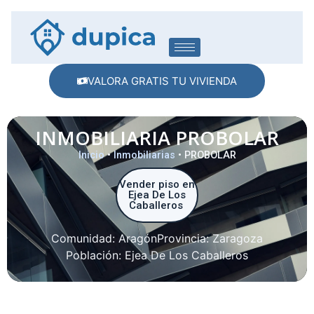
VALORA GRATIS TU VIVIENDA
INMOBILIARIA PROBOLAR
Inicio
•
Inmobiliarias
•
PROBOLAR
Vender piso en
Ejea De Los
Caballeros
Comunidad:
Aragón
Provincia:
Zaragoza
Población:
Ejea De Los Caballeros