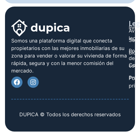
Leg
Inmo
Avis
legal
Serv
Somos una plataforma digital que conecta
propietarios con las mejores inmobiliarias de su
Polít
Blog
zona para vender o valorar su vivienda de forma
de
rápida, segura y con la menor comisión del
Cont
cook
mercado.
Prov
Polí
priv
DUPICA © Todos los derechos reservados