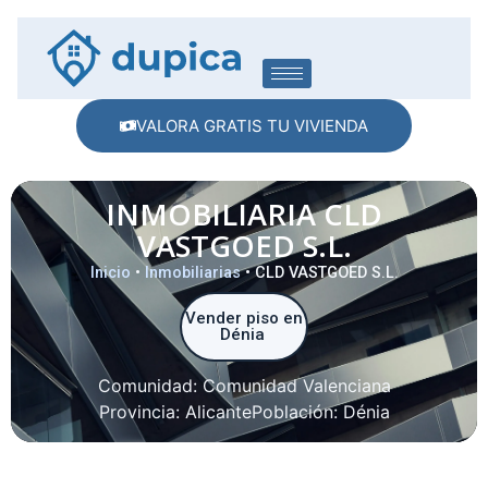
VALORA GRATIS TU VIVIENDA
INMOBILIARIA CLD
VASTGOED S.L.
Inicio
•
Inmobiliarias
•
CLD VASTGOED S.L.
Vender piso en
Dénia
Comunidad:
Comunidad Valenciana
Provincia:
Alicante
Población:
Dénia