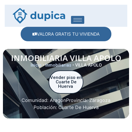
VALORA GRATIS TU VIVIENDA
INMOBILIARIA VILLA APOLO
Inicio
•
Inmobiliarias
•
VILLA APOLO
Vender piso en
Cuarte De
Huerva
Comunidad:
Aragón
Provincia:
Zaragoza
Población:
Cuarte De Huerva