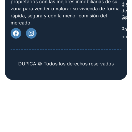
propietarios con las mejores inmobiliarias de su
Polít
Blog
zona para vender o valorar su vivienda de forma
de
rápida, segura y con la menor comisión del
Cont
cook
mercado.
Prov
Polí
priv
DUPICA © Todos los derechos reservados