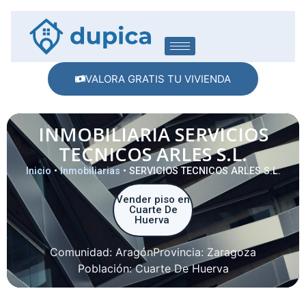
VALORA GRATIS TU VIVIENDA
INMOBILIARIA SERVICIOS
TECNICOS ARLES S.L.
Inicio
•
Inmobiliarias
•
SERVICIOS TECNICOS ARLES S.L.
Vender piso en
Cuarte De
Huerva
Comunidad:
Aragón
Provincia:
Zaragoza
Población:
Cuarte De Huerva