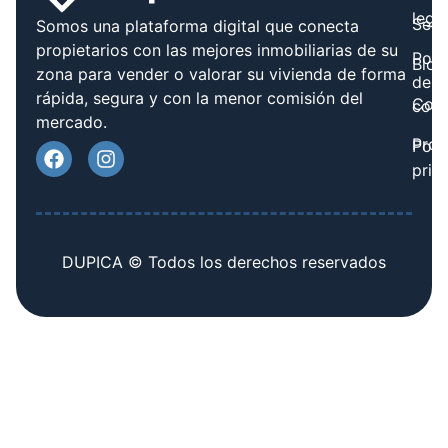
legal
Serv
Somos una plataforma digital que conecta
propietarios con las mejores inmobiliarias de su
Polít
Blog
zona para vender o valorar su vivienda de forma
de
rápida, segura y con la menor comisión del
Cont
cook
mercado.
Prov
Polí
priv
DUPICA © Todos los derechos reservados