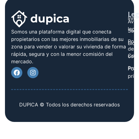
Leg
Inmo
Avis
legal
Serv
Somos una plataforma digital que conecta
propietarios con las mejores inmobiliarias de su
Polít
Blog
zona para vender o valorar su vivienda de forma
de
rápida, segura y con la menor comisión del
Cont
cook
mercado.
Prov
Polí
priv
DUPICA © Todos los derechos reservados