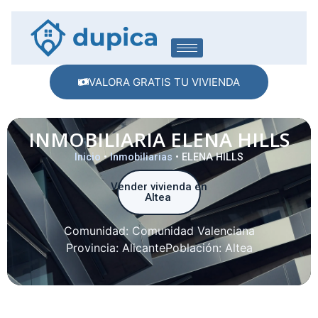
VALORA GRATIS TU VIVIENDA
INMOBILIARIA ELENA HILLS
Inicio
•
Inmobiliarias
•
ELENA HILLS
Vender vivienda en
Altea
Comunidad:
Comunidad Valenciana
Provincia:
Alicante
Población:
Altea