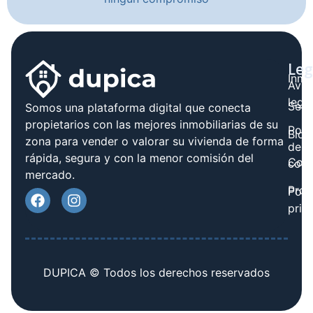
Leg
Inmo
Avis
legal
Serv
Somos una plataforma digital que conecta
propietarios con las mejores inmobiliarias de su
Polít
Blog
zona para vender o valorar su vivienda de forma
de
rápida, segura y con la menor comisión del
Cont
cook
mercado.
Prov
Polí
priv
DUPICA © Todos los derechos reservados