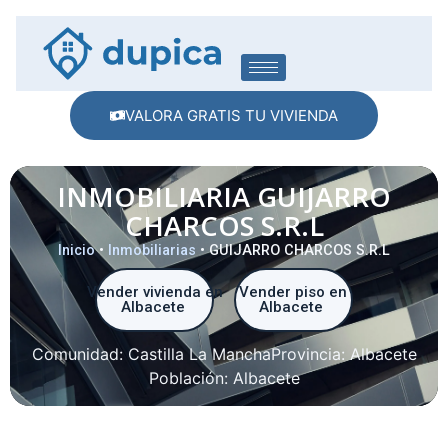
VALORA GRATIS TU VIVIENDA
INMOBILIARIA GUIJARRO
CHARCOS S.R.L
Inicio
•
Inmobiliarias
•
GUIJARRO CHARCOS S.R.L
Vender vivienda en
Vender piso en
Albacete
Albacete
Comunidad:
Castilla La Mancha
Provincia:
Albacete
Población:
Albacete