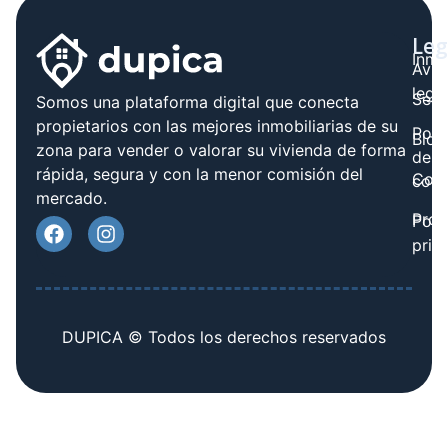
Leg
Inmo
Avis
legal
Serv
Somos una plataforma digital que conecta
propietarios con las mejores inmobiliarias de su
Polít
Blog
zona para vender o valorar su vivienda de forma
de
rápida, segura y con la menor comisión del
Cont
cook
mercado.
Prov
Polí
priv
DUPICA © Todos los derechos reservados