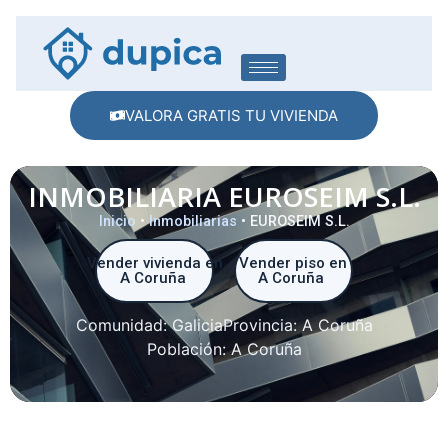
VALORA GRATIS TU VIVIENDA
INMOBILIARIA EUROSEIM S.L.
Inicio
•
Inmobiliarias
•
EUROSEIM S.L.
Vender vivienda en
Vender piso en
A Coruña
A Coruña
Comunidad:
Galicia
Provincia:
A Coruña
Población:
A Coruña