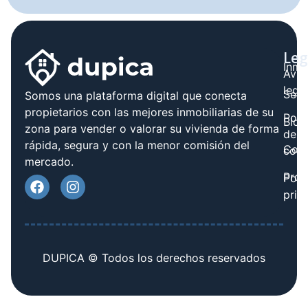
Leg
Inmo
Avis
legal
Serv
Somos una plataforma digital que conecta
propietarios con las mejores inmobiliarias de su
Polít
Blog
zona para vender o valorar su vivienda de forma
de
rápida, segura y con la menor comisión del
Cont
cook
mercado.
Prov
Polí
priv
DUPICA © Todos los derechos reservados