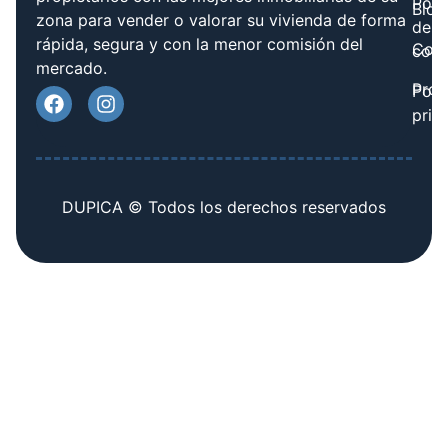
Polít
Blog
zona para vender o valorar su vivienda de forma
de
rápida, segura y con la menor comisión del
Cont
cook
mercado.
Prov
Polí
priv
DUPICA © Todos los derechos reservados