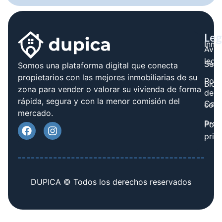
Leg
Inmo
Avis
legal
Serv
Somos una plataforma digital que conecta
propietarios con las mejores inmobiliarias de su
Polít
Blog
zona para vender o valorar su vivienda de forma
de
rápida, segura y con la menor comisión del
Cont
cook
mercado.
Prov
Polí
priv
DUPICA © Todos los derechos reservados