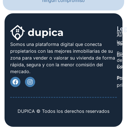
ningún compromiso
Leg
Inmo
Avis
legal
Serv
Somos una plataforma digital que conecta
propietarios con las mejores inmobiliarias de su
Polít
Blog
zona para vender o valorar su vivienda de forma
de
rápida, segura y con la menor comisión del
Cont
cook
mercado.
Prov
Polí
priv
DUPICA © Todos los derechos reservados