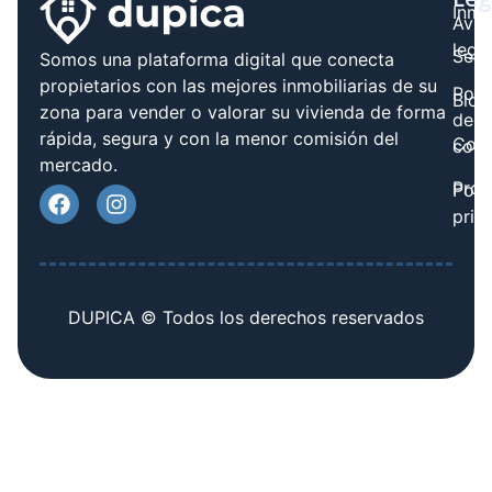
Inmo
Avis
legal
Serv
Somos una plataforma digital que conecta
propietarios con las mejores inmobiliarias de su
Polít
Blog
zona para vender o valorar su vivienda de forma
de
rápida, segura y con la menor comisión del
Cont
cook
mercado.
Prov
Polí
priv
DUPICA © Todos los derechos reservados