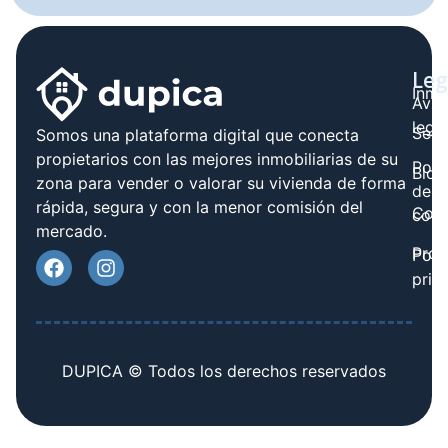
Leg
Inmo
Avis
legal
Serv
Somos una plataforma digital que conecta
propietarios con las mejores inmobiliarias de su
Polít
Blog
zona para vender o valorar su vivienda de forma
de
rápida, segura y con la menor comisión del
Cont
cook
mercado.
Prov
Polí
priv
DUPICA © Todos los derechos reservados