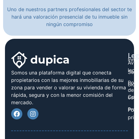
Uno de nuestros partners profesionales del sector te
hará una valoración presencial de tu inmueble sin
ningún compromiso
Leg
Inmo
Avis
legal
Serv
Somos una plataforma digital que conecta
propietarios con las mejores inmobiliarias de su
Polít
Blog
zona para vender o valorar su vivienda de forma
de
rápida, segura y con la menor comisión del
Cont
cook
mercado.
Prov
Polí
priv