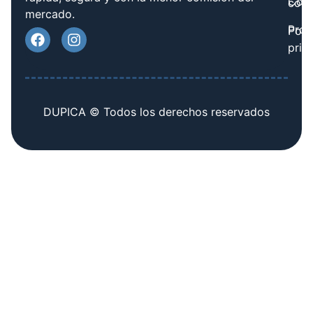
Cont
cook
mercado.
Prov
Polí
priv
DUPICA © Todos los derechos reservados