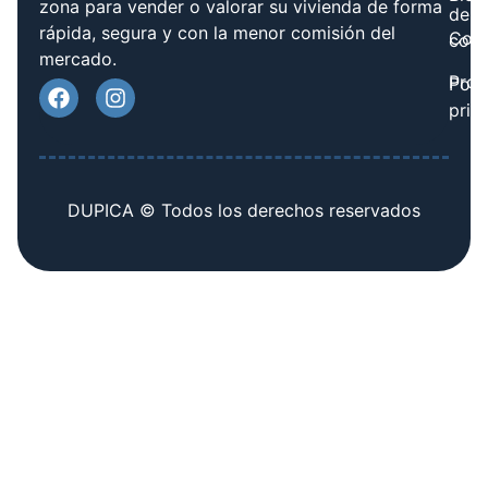
zona para vender o valorar su vivienda de forma
de
rápida, segura y con la menor comisión del
Cont
cook
mercado.
Prov
Polí
priv
DUPICA © Todos los derechos reservados