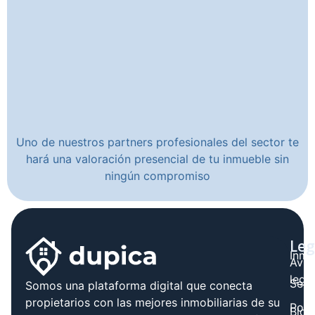
Uno de nuestros partners profesionales del sector te
hará una valoración presencial de tu inmueble sin
ningún compromiso
Leg
Inmo
Avis
legal
Serv
Somos una plataforma digital que conecta
propietarios con las mejores inmobiliarias de su
Polít
Blog