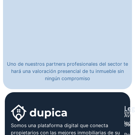
Uno de nuestros partners profesionales del sector te
hará una valoración presencial de tu inmueble sin
ningún compromiso
Leg
Inmo
Avis
legal
Serv
Somos una plataforma digital que conecta
propietarios con las mejores inmobiliarias de su
Polít