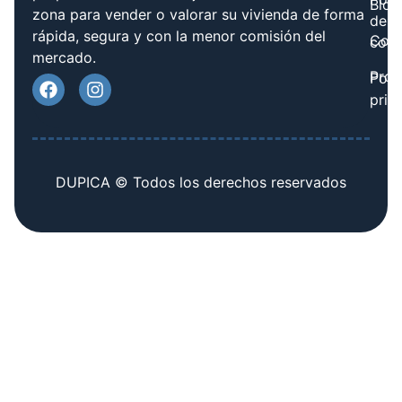
Blog
zona para vender o valorar su vivienda de forma
de
rápida, segura y con la menor comisión del
Cont
cook
mercado.
Prov
Polí
priv
DUPICA © Todos los derechos reservados