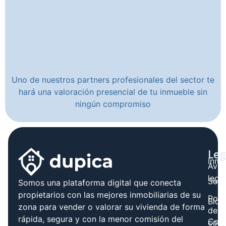
Uno de nuestros partners profesionales del sector te
hará una valoración presencial de tu inmueble sin
ningún compromiso
Leg
Inmo
Avis
legal
Serv
Somos una plataforma digital que conecta
propietarios con las mejores inmobiliarias de su
Polít
Blog
zona para vender o valorar su vivienda de forma
de
rápida, segura y con la menor comisión del
Cont
cook