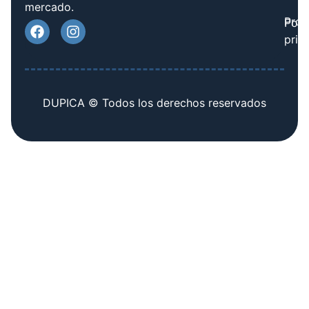
mercado.
Prov
Polí
priv
DUPICA © Todos los derechos reservados