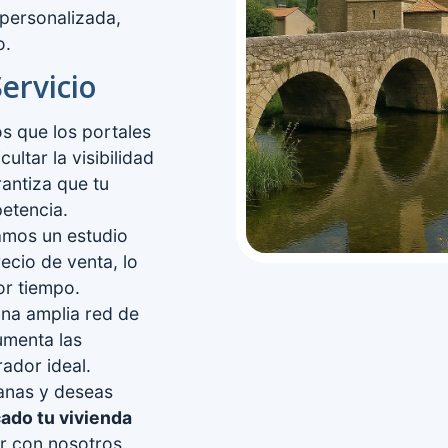
 personalizada,
o.
ervicio
 que los portales
ultar la visibilidad
antiza que tu
etencia.
mos un estudio
ecio de venta, lo
or tiempo.
a amplia red de
umenta las
ador ideal.
canas y deseas
ado tu vivienda
r con nosotros.