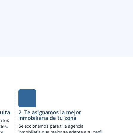
tuita
2. Te asignamos la mejor
inmobiliaria de tu zona
o los
Seleccionamos para ti la agencia
ades.
inmobiliaria que mejor se adapta a tu perfil
te