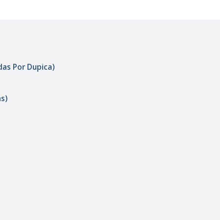
adas Por Dupica)
as)