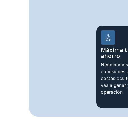
Máxima t
ahorro
Negociamos 
comisiones p
costes ocul
vas a ganar
operación.