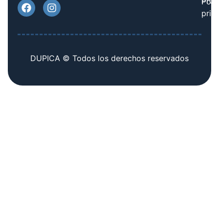
Prov
Polí
priv
DUPICA © Todos los derechos reservados