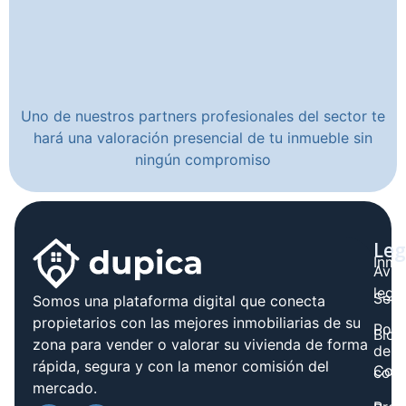
Uno de nuestros partners profesionales del sector te
hará una valoración presencial de tu inmueble sin
ningún compromiso
Leg
Inmo
Avis
legal
Serv
Somos una plataforma digital que conecta
propietarios con las mejores inmobiliarias de su
Polít
Blog
zona para vender o valorar su vivienda de forma
de
rápida, segura y con la menor comisión del
Cont
cook
mercado.