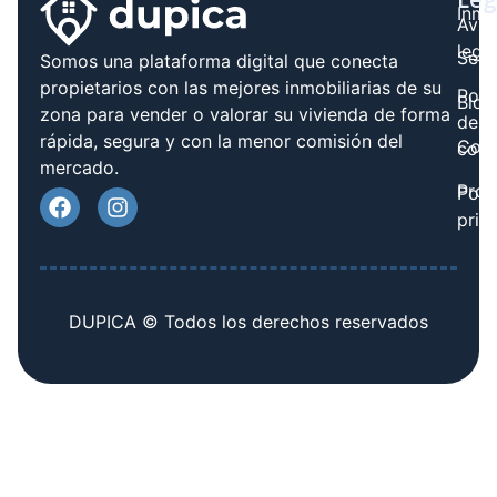
Inmo
Avis
legal
Serv
Somos una plataforma digital que conecta
propietarios con las mejores inmobiliarias de su
Polít
Blog
zona para vender o valorar su vivienda de forma
de
rápida, segura y con la menor comisión del
Cont
cook
mercado.
Prov
Polí
priv
DUPICA © Todos los derechos reservados