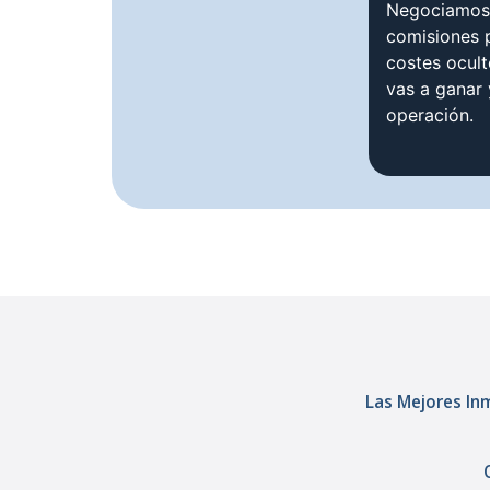
Negociamos 
comisiones p
costes ocul
vas a ganar
operación.
Las Mejores Inm