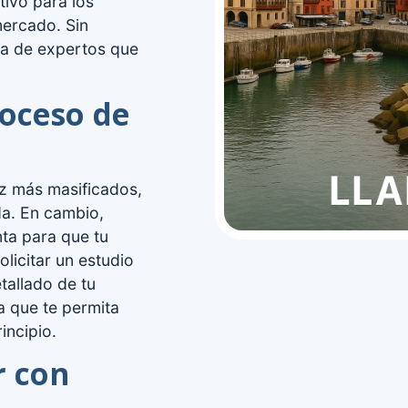
tivo para los
mercado. Sin
da de expertos que
roceso de
ez más masificados,
nda. En cambio,
ta para que tu
licitar un estudio
tallado de tu
a que te permita
incipio.
r con