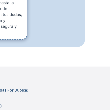
hasta la
o de
n tus dudas,
n y
 segura y
adas Por Dupica)
)