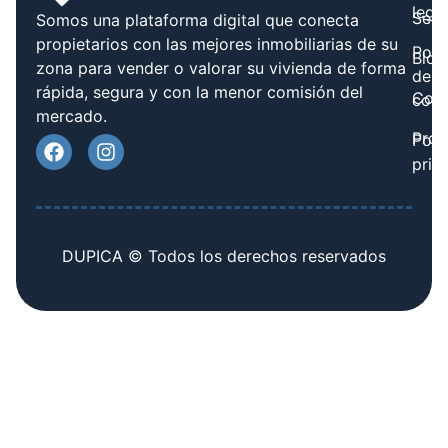
legal
Serv
Somos una plataforma digital que conecta
propietarios con las mejores inmobiliarias de su
Polít
Blog
zona para vender o valorar su vivienda de forma
de
rápida, segura y con la menor comisión del
Cont
cook
mercado.
Prov
Polí
priv
DUPICA © Todos los derechos reservados