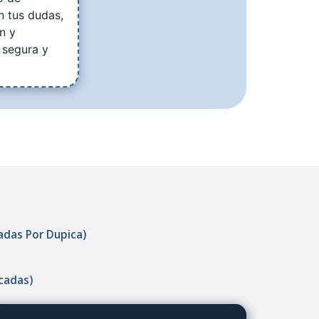
n tus dudas,
n y
 segura y
cadas Por Dupica)
icadas)