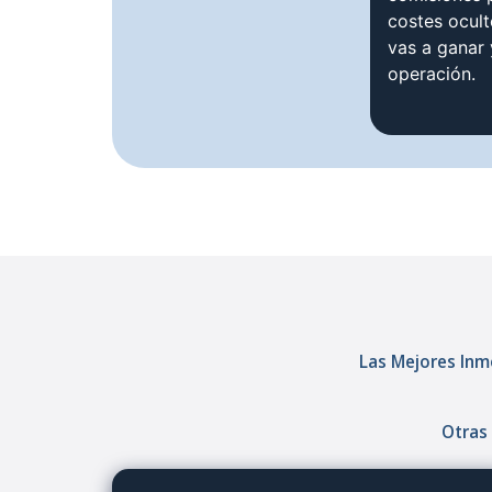
costes ocul
vas a ganar
operación.
Las Mejores Inmo
Otras 