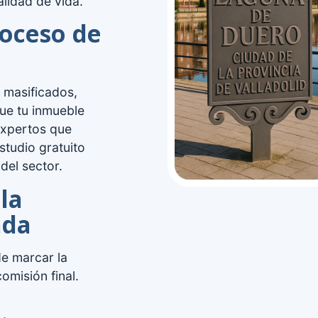
lidad de vida.
roceso de
 masificados,
ue tu inmueble
expertos que
studio gratuito
del sector.
la
ada
de marcar la
omisión final.