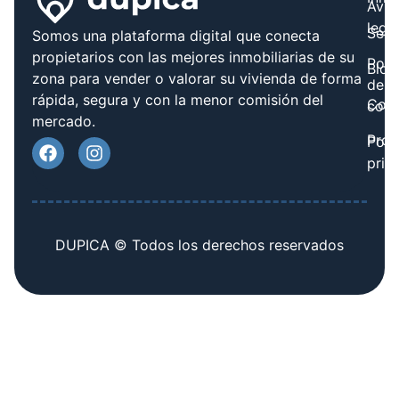
Avis
legal
Serv
Somos una plataforma digital que conecta
propietarios con las mejores inmobiliarias de su
Polít
Blog
zona para vender o valorar su vivienda de forma
de
rápida, segura y con la menor comisión del
Cont
cook
mercado.
Prov
Polí
priv
DUPICA © Todos los derechos reservados