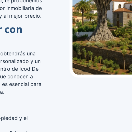
lo, te proponemos
or inmobiliaria de
y al mejor precio.
r con
lo obtendrás una
ersonalizado y un
entro de Icod De
que conocen a
 es esencial para
a.
piedad y el