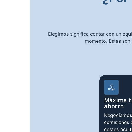
Elegirnos significa contar con un equ
momento. Estas son 
Máxima t
ahorro
Negociamos 
comisiones p
costes ocul