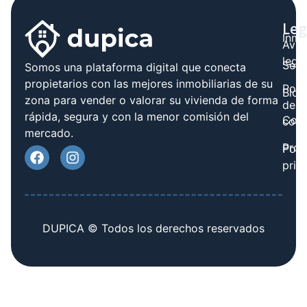
Leg
Inmo
Avis
legal
Serv
Somos una plataforma digital que conecta
propietarios con las mejores inmobiliarias de su
Polít
Blog
zona para vender o valorar su vivienda de forma
de
rápida, segura y con la menor comisión del
Cont
cook
mercado.
Prov
Polí
priv
DUPICA © Todos los derechos reservados