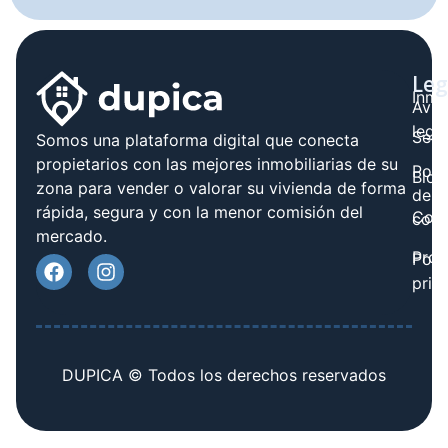
Leg
Inmo
Avis
legal
Serv
Somos una plataforma digital que conecta
propietarios con las mejores inmobiliarias de su
Polít
Blog
zona para vender o valorar su vivienda de forma
de
rápida, segura y con la menor comisión del
Cont
cook
mercado.
Prov
Polí
priv
DUPICA © Todos los derechos reservados