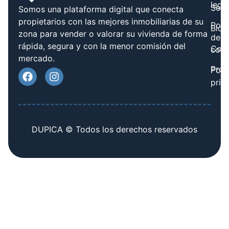
legal
Serv
Somos una plataforma digital que conecta
propietarios con las mejores inmobiliarias de su
Polít
Blog
zona para vender o valorar su vivienda de forma
de
rápida, segura y con la menor comisión del
Cont
cook
mercado.
Prov
Polí
priv
DUPICA © Todos los derechos reservados