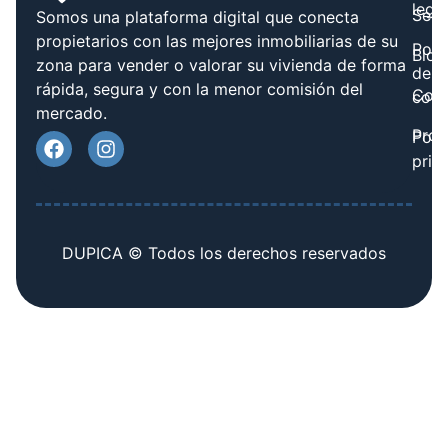
legal
Serv
Somos una plataforma digital que conecta
propietarios con las mejores inmobiliarias de su
Polít
Blog
zona para vender o valorar su vivienda de forma
de
rápida, segura y con la menor comisión del
Cont
cook
mercado.
Prov
Polí
priv
DUPICA © Todos los derechos reservados