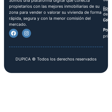
Somos una plataforma digital que conecta
propietarios con las mejores inmobiliarias de su
Polít
Blog
zona para vender o valorar su vivienda de forma
de
rápida, segura y con la menor comisión del
Cont
cook
mercado.
Prov
Polí
priv
DUPICA © Todos los derechos reservados