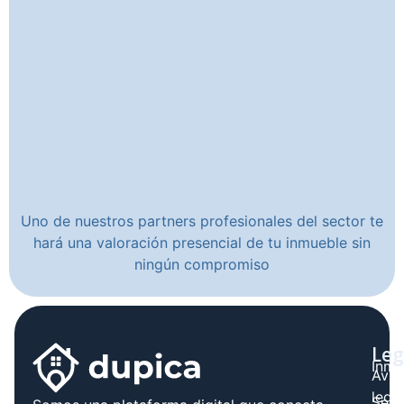
Uno de nuestros partners profesionales del sector te
hará una valoración presencial de tu inmueble sin
ningún compromiso
Leg
Inmo
Avis
legal
Serv