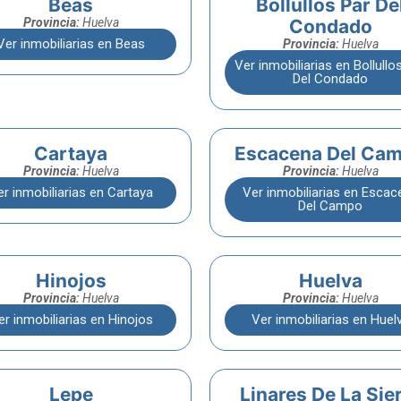
Beas
Bollullos Par De
Provincia:
Huelva
Condado
Ver inmobiliarias en Beas
Provincia:
Huelva
Ver inmobiliarias en Bollullo
Del Condado
Cartaya
Escacena Del Ca
Provincia:
Huelva
Provincia:
Huelva
er inmobiliarias en Cartaya
Ver inmobiliarias en Escac
Del Campo
Hinojos
Huelva
Provincia:
Huelva
Provincia:
Huelva
er inmobiliarias en Hinojos
Ver inmobiliarias en Huel
Lepe
Linares De La Sie