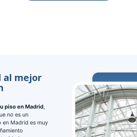
 al mejor
n
tu piso en Madrid
,
ue no es un
io en Madrid es muy
añamiento