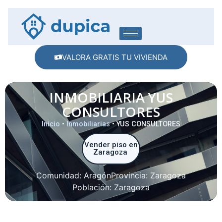
VALORA GRATIS TU VIVIENDA
INMOBILIARIA YUS
CONSULTORES
Inicio
•
Inmobiliarias
•
YUS CONSULTORES
Vender piso en
Zaragoza
Comunidad:
Aragón
Provincia:
Zaragoza
Población:
Zaragoza