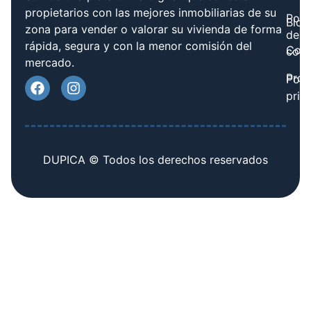
propietarios con las mejores inmobiliarias de su
Polít
Blog
zona para vender o valorar su vivienda de forma
de
rápida, segura y con la menor comisión del
Cont
cook
mercado.
Prov
Polí
priv
DUPICA © Todos los derechos reservados