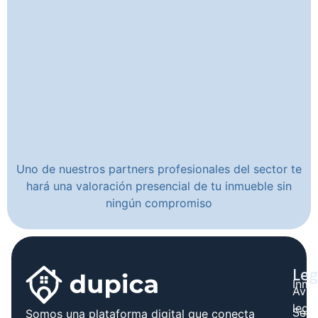
Uno de nuestros partners profesionales del sector te
hará una valoración presencial de tu inmueble sin
ningún compromiso
Leg
Inmo
Avis
legal
Serv
Somos una plataforma digital que conecta