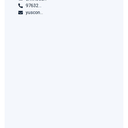
976325555
yusconsultores@yusconsultores.com