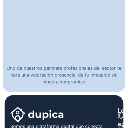
Uno de nuestros partners profesionales del sector te
hará una valoración presencial de tu inmueble sin
ningún compromiso
Leg
Inmo
Avis
legal
Serv
Somos una plataforma digital que conecta