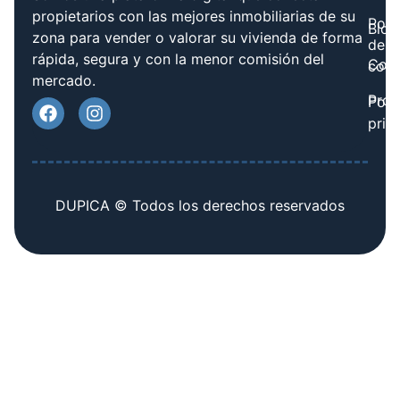
propietarios con las mejores inmobiliarias de su
Polít
Blog
zona para vender o valorar su vivienda de forma
de
rápida, segura y con la menor comisión del
Cont
cook
mercado.
Prov
Polí
priv
DUPICA © Todos los derechos reservados