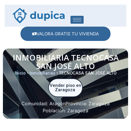
VALORA GRATIS TU VIVIENDA
INMOBILIARIA TECNOCASA
SAN JOSÉ ALTO
Inicio
•
Inmobiliarias
•
TECNOCASA SAN JOSÉ ALTO
Vender piso en
Zaragoza
Comunidad:
Aragón
Provincia:
Zaragoza
Población:
Zaragoza