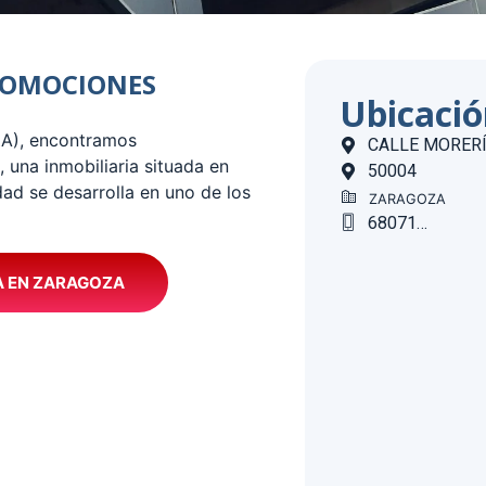
 PROMOCIONES
Ubicaci
A), encontramos
CALLE MORERÍA
a inmobiliaria situada en
50004
ad se desarrolla en uno de los
ZARAGOZA
680714977
A EN ZARAGOZA