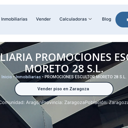
Inmobiliarias
Vender
Calculadoras
Blog
LIARIA PROMOCIONES E
MORETO 28 S.L.
Inicio
•
Inmobiliarias
•
PROMOCIONES ESCULTOR MORETO 28 S.L.
Vender piso en Zaragoza
Comunidad:
Aragón
Provincia:
Zaragoza
Población:
Zaragoz