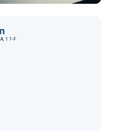
ón
, 1 1-F