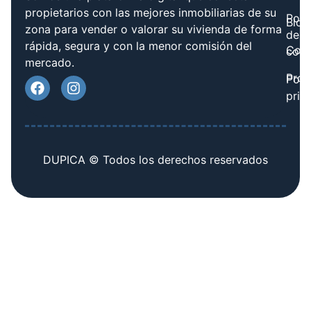
propietarios con las mejores inmobiliarias de su
Polít
Blog
zona para vender o valorar su vivienda de forma
de
rápida, segura y con la menor comisión del
Cont
cook
mercado.
Prov
Polí
priv
DUPICA © Todos los derechos reservados