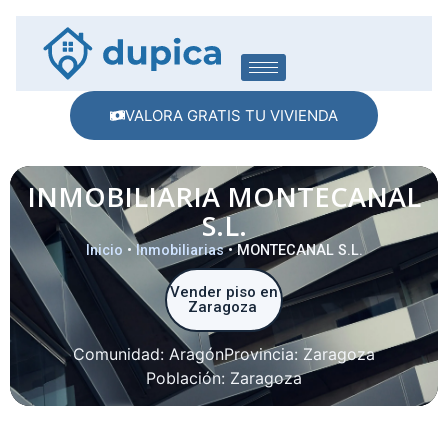
VALORA GRATIS TU VIVIENDA
INMOBILIARIA MONTECANAL
S.L.
Inicio
•
Inmobiliarias
•
MONTECANAL S.L.
Vender piso en
Zaragoza
Comunidad:
Aragón
Provincia:
Zaragoza
Población:
Zaragoza