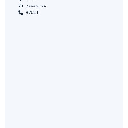
ZARAGOZA
976218237