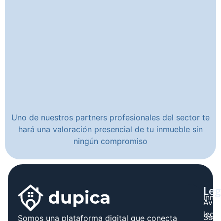
Uno de nuestros partners profesionales del sector te
hará una valoración presencial de tu inmueble sin
ningún compromiso
Leg
Inmo
Avis
legal
Serv
Somos una plataforma digital que conecta