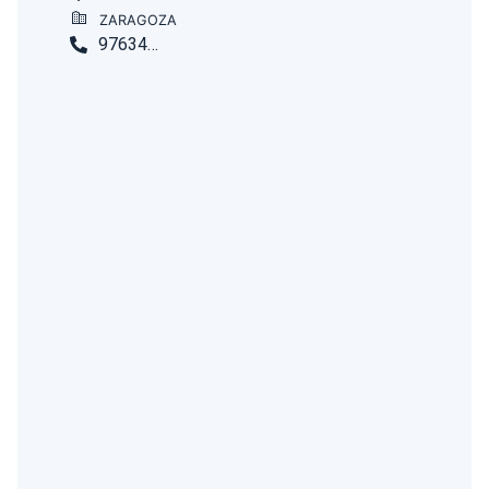
ZARAGOZA
976348058