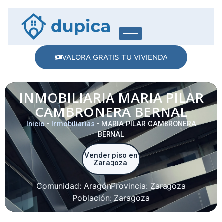
VALORA GRATIS TU VIVIENDA
INMOBILIARIA MARIA PILAR
CAMBRONERA BERNAL
Inicio
•
Inmobiliarias
•
MARIA PILAR CAMBRONERA
BERNAL
Vender piso en
Zaragoza
Comunidad:
Aragón
Provincia:
Zaragoza
Población:
Zaragoza