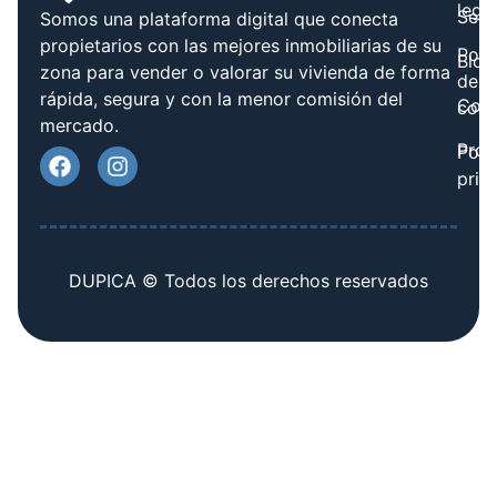
legal
Serv
Somos una plataforma digital que conecta
propietarios con las mejores inmobiliarias de su
Polít
Blog
zona para vender o valorar su vivienda de forma
de
rápida, segura y con la menor comisión del
Cont
cook
mercado.
Prov
Polí
priv
DUPICA © Todos los derechos reservados