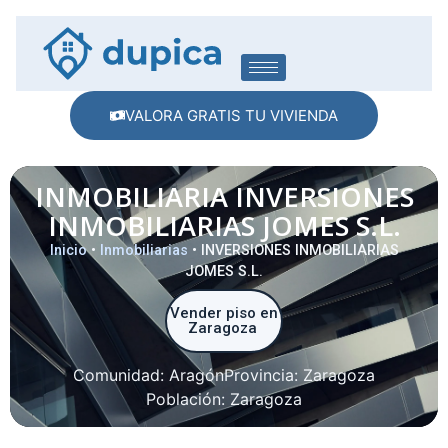
VALORA GRATIS TU VIVIENDA
INMOBILIARIA INVERSIONES
INMOBILIARIAS JOMES S.L.
Inicio
•
Inmobiliarias
•
INVERSIONES INMOBILIARIAS
JOMES S.L.
Vender piso en
Zaragoza
Comunidad:
Aragón
Provincia:
Zaragoza
Población:
Zaragoza