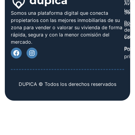
Inmo
Avis
legal
Serv
Somos una plataforma digital que conecta
propietarios con las mejores inmobiliarias de su
Polít
Blog
zona para vender o valorar su vivienda de forma
de
rápida, segura y con la menor comisión del
Cont
cook
mercado.
Prov
Polí
priv
DUPICA © Todos los derechos reservados