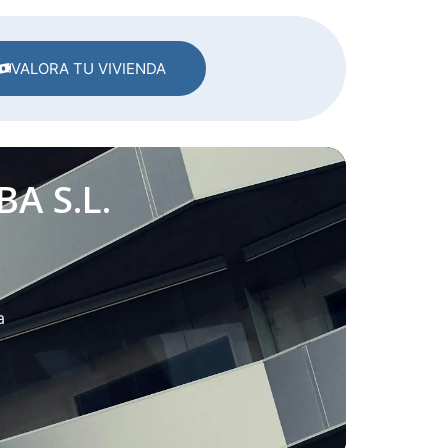
VALORA TU VIVIENDA
A S.L.
a