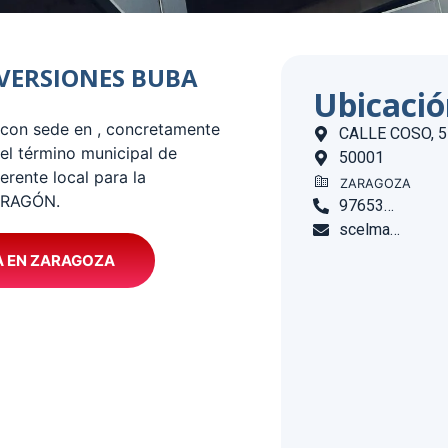
INVERSIONES BUBA
Ubicaci
 con sede en , concretamente
CALLE COSO, 5
l término municipal de
50001
ente local para la
ZARAGOZA
 ARAGÓN.
976536801
scelma@inversionesbuba.com
A EN ZARAGOZA