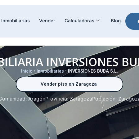
Inmobiliarias
Vender
Calculadoras
Blog
ILIARIA INVERSIONES BUB
Inicio
•
Inmobiliarias
•
INVERSIONES BUBA S.L.
Vender piso en Zaragoza
Comunidad:
Aragón
Provincia:
Zaragoza
Población:
Zaragoz