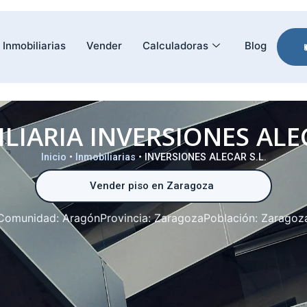
Inmobiliarias
Vender
Calculadoras
Blog
LIARIA INVERSIONES ALEC
Inicio
•
Inmobiliarias
•
INVERSIONES ALECAR S.L.
Vender piso en Zaragoza
Comunidad:
Aragón
Provincia:
Zaragoza
Población:
Zaragoz