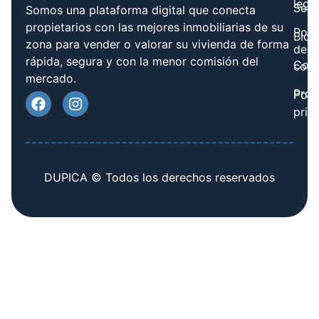
legal
Serv
Somos una plataforma digital que conecta
propietarios con las mejores inmobiliarias de su
Polít
Blog
zona para vender o valorar su vivienda de forma
de
rápida, segura y con la menor comisión del
Cont
cook
mercado.
Prov
Polí
priv
DUPICA © Todos los derechos reservados