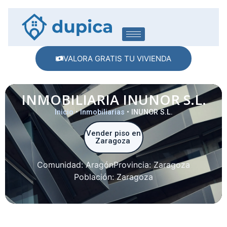
VALORA GRATIS TU VIVIENDA
INMOBILIARIA INUNOR S.L.
Inicio
•
Inmobiliarias
•
INUNOR S.L.
Vender piso en
Zaragoza
Comunidad:
Aragón
Provincia:
Zaragoza
Población:
Zaragoza