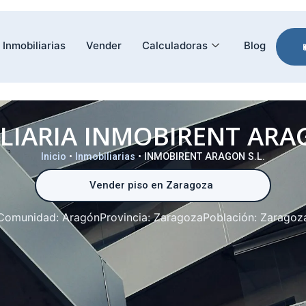
Inmobiliarias
Vender
Calculadoras
Blog
LIARIA INMOBIRENT ARAG
Inicio
•
Inmobiliarias
•
INMOBIRENT ARAGON S.L.
Vender piso en Zaragoza
Comunidad:
Aragón
Provincia:
Zaragoza
Población:
Zaragoz