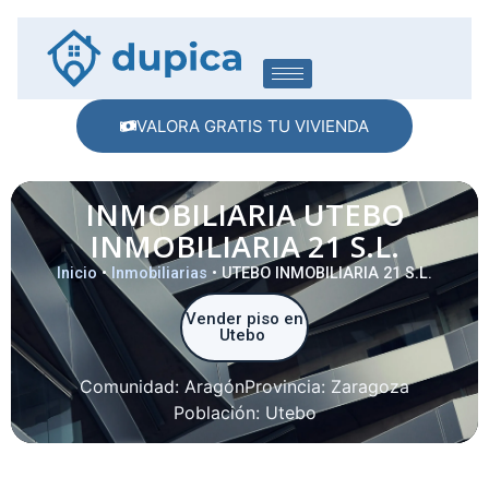
VALORA GRATIS TU VIVIENDA
INMOBILIARIA UTEBO
INMOBILIARIA 21 S.L.
Inicio
•
Inmobiliarias
•
UTEBO INMOBILIARIA 21 S.L.
Vender piso en
Utebo
Comunidad:
Aragón
Provincia:
Zaragoza
Población:
Utebo