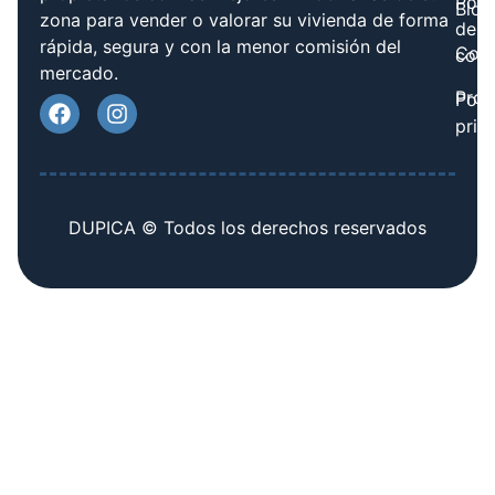
Polít
Blog
zona para vender o valorar su vivienda de forma
de
rápida, segura y con la menor comisión del
Cont
cook
mercado.
Prov
Polí
priv
DUPICA © Todos los derechos reservados