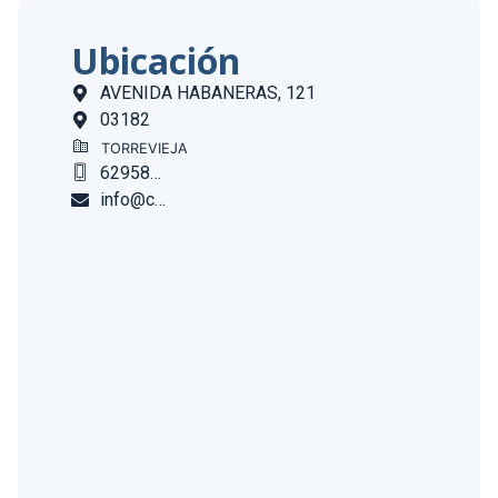
Ubicación
AVENIDA HABANERAS, 121
03182
TORREVIEJA
629581574
info@casasymar.es