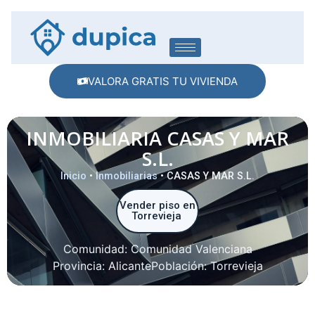
VALORA GRATIS TU VIVIENDA
INMOBILIARIA CASAS Y MAR
S.L.
Inicio
•
Inmobiliarias
•
CASAS Y MAR S.L.
Vender piso en
Torrevieja
Comunidad:
Comunidad Valenciana
Provincia:
Alicante
Población:
Torrevieja