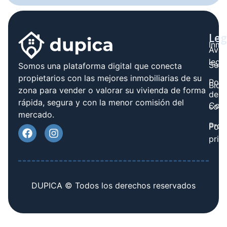
Leg
Inmo
Avis
legal
Serv
Somos una plataforma digital que conecta
propietarios con las mejores inmobiliarias de su
Polít
Blog
zona para vender o valorar su vivienda de forma
de
rápida, segura y con la menor comisión del
Cont
cook
mercado.
Prov
Polí
priv
DUPICA © Todos los derechos reservados