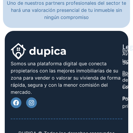
Uno de nuestros partners profesionales del sector te
hará una valoración presencial de tu inmueble sin
ningún compromiso
Leg
Inmo
Avis
legal
Serv
Somos una plataforma digital que conecta
propietarios con las mejores inmobiliarias de su
Polít
Blog
zona para vender o valorar su vivienda de forma
de
rápida, segura y con la menor comisión del
Cont
cook
mercado.
Prov
Polí
priv