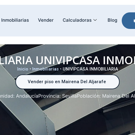
Inmobiliarias
Vender
Calculadoras
Blog
LIARIA UNIVIPCASA INMOB
Inicio
•
Inmobiliarias
•
UNIVIPCASA INMOBILIARIA
Vender piso en Mairena Del Aljarafe
nidad:
Andalucía
Provincia:
Sevilla
Población:
Mairena Del Al