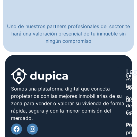
Uno de nuestros partners profesionales del sector te
hará una valoración presencial de tu inmueble sin
ningún compromiso
Leg
Inmo
Avis
legal
Serv
Somos una plataforma digital que conecta
propietarios con las mejores inmobiliarias de su
Polít
Blog
zona para vender o valorar su vivienda de forma
de
rápida, segura y con la menor comisión del
Cont
cook
mercado.
Prov
Polí
priv